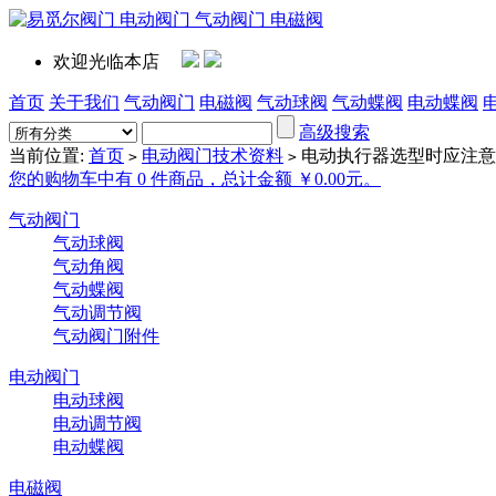
欢迎光临本店
首页
关于我们
气动阀门
电磁阀
气动球阀
气动蝶阀
电动蝶阀
高级搜索
当前位置:
首页
电动阀门技术资料
电动执行器选型时应注意
>
>
您的购物车中有 0 件商品，总计金额 ￥0.00元。
气动阀门
气动球阀
气动角阀
气动蝶阀
气动调节阀
气动阀门附件
电动阀门
电动球阀
电动调节阀
电动蝶阀
电磁阀