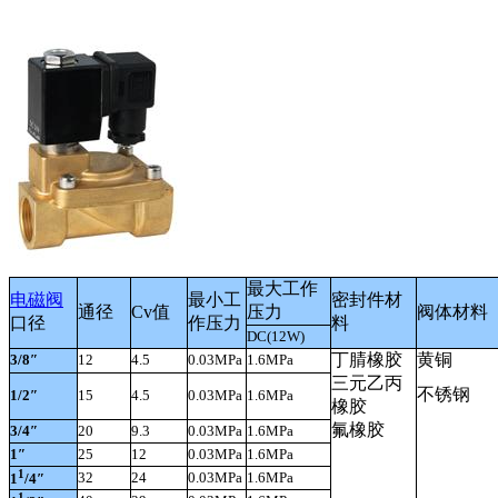
最大工作
电磁阀
最小工
密封件材
通径
Cv
值
压力
阀体材料
口径
作压力
料
DC(12W)
丁腈橡胶
黄铜
3/8″
12
4.5
0.03MPa
1.6MPa
三元乙丙
不锈钢
1/2″
15
4.5
0.03MPa
1.6MPa
橡胶
氟橡胶
3/4″
20
9.3
0.03MPa
1.6MPa
1″
25
12
0.03MPa
1.6MPa
1
32
24
0.03MPa
1.6MPa
1
/4″
1