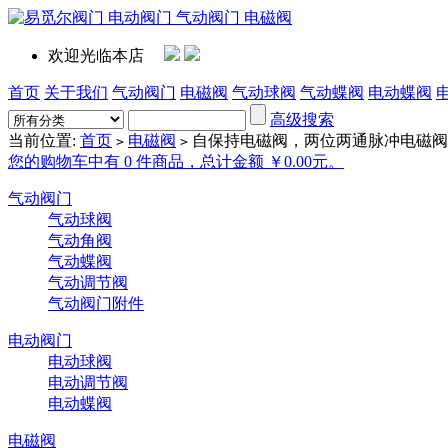
欢迎光临本店
首页
关于我们
气动阀门
电磁阀
气动球阀
气动蝶阀
电动蝶阀
高级搜索
当前位置:
首页
电磁阀
自保持电磁阀，两位两通脉冲电磁阀
>
>
您的购物车中有 0 件商品，总计金额 ￥0.00元。
气动阀门
气动球阀
气动角阀
气动蝶阀
气动调节阀
气动阀门附件
电动阀门
电动球阀
电动调节阀
电动蝶阀
电磁阀