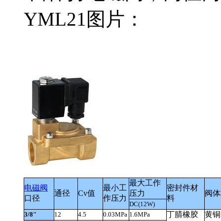
YML21图片：
最大工作
电磁阀
最小工
密封件材
通径
Cv
值
压力
阀体
口径
作压力
料
DC(12W)
丁腈橡胶
黄铜
3/8″
12
4.5
0.03MPa
1.6MPa