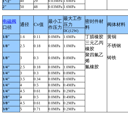
40
29
0.03MPa
1.6MPa
1
/2″
2″
50
48
0.03MPa
1.6MPa
最大工作
电磁阀
最小工
密封件材
通径
Cv
值
压力
阀体材料
口径
作压力
料
DC(12W)
丁腈橡胶
黄铜
1/8″
1.6
0.11
0.0MPa
1.6MPa
三元乙丙
不锈钢
1/8″
2.5
0.18
0.0MPa
1.0MPa
橡胶
聚四氟乙
铸铁
1/8″
3
0.3
0.0MPa
0.8MPa
烯
氟橡胶
1/4″
2.5
0.18
0.0MPa
1.0MPa
1/4″
3
0.3
0.0MPa
0.8MPa
1/4″
3.5
0.34
0.0MPa
0.6MPa
1/4″
4
0.5
0.0MPa
0.4MPa
1/4″
4.5
0.61
0.0MPa
0.2MPa
3/8″
4
0.5
0.0MPa
0.4MPa
3/8
″
4.5
0.61
0.0MPa
0.2MPa
3/8″
5
0.71
0.0MPa
0.2MPa