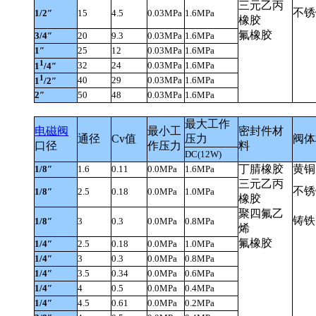
三元乙丙
不锈
1/2″
15
4.5
0.03MPa
1.6MPa
橡胶
氟橡胶
3/4″
20
9.3
0.03MPa
1.6MPa
1″
25
12
0.03MPa
1.6MPa
1
32
24
0.03MPa
1.6MPa
1
/4″
1
40
29
0.03MPa
1.6MPa
1
/2″
2″
50
48
0.03MPa
1.6MPa
最大工作
电磁阀
最小工
密封件材
通径
Cv
值
压力
阀体
口径
作压力
料
DC(12W)
丁腈橡胶
黄铜
1/8″
1.6
0.11
0.0MPa
1.6MPa
三元乙丙
不锈
1/8″
2.5
0.18
0.0MPa
1.0MPa
橡胶
聚四氟乙
铸铁
1/8″
3
0.3
0.0MPa
0.8MPa
烯
氟橡胶
1/4″
2.5
0.18
0.0MPa
1.0MPa
1/4″
3
0.3
0.0MPa
0.8MPa
1/4″
3.5
0.34
0.0MPa
0.6MPa
1/4″
4
0.5
0.0MPa
0.4MPa
1/4″
4.5
0.61
0.0MPa
0.2MPa