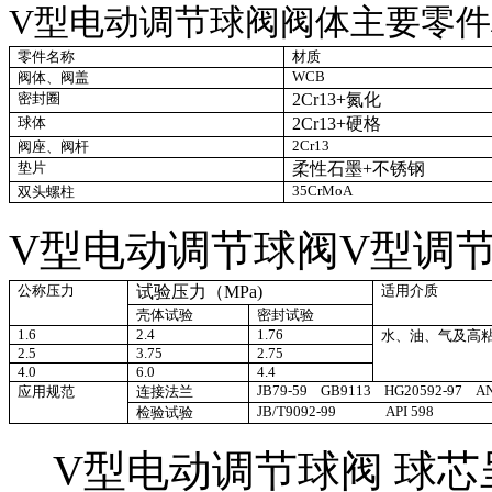
V型电动调节球阀阀体主要零
零件名称
材质
WCB
阀体、阀盖
密封圈
2Cr13+
氮化
球体
2Cr13+
硬格
2Cr13
阀座、阀杆
垫片
柔性石墨
+
不锈钢
35CrMoA
双头螺柱
V型电动调节球阀V
型调
公称压力
试验压力（
MPa)
适用介质
壳体试验
密封试验
1.6
2.4
1.76
水、油、气及高
2.5
3.75
2.75
4.0
6.0
4.4
JB79-59 GB9113 HG20592-97 ANS
应用规范
连接法兰
JB/T9092-99 API 598
检验试验
V型电动调节球阀 球