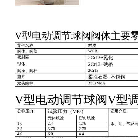
V型电动调节球阀阀体主要
零件名称
材质
WCB
阀体、阀盖
密封圈
2Cr13+
氮化
球体
2Cr13+
硬格
2Cr13
阀座、阀杆
垫片
柔性石墨
+
不锈钢
35CrMoA
双头螺柱
V型电动调节球阀V
型
公称压力
试验压力（
MPa)
适用介质
壳体试验
密封试验
1.6
2.4
1.76
水、油、气及
2.5
3.75
2.75
4.0
6.0
4.4